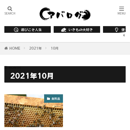
遊びこそ人生
いきもの大好き
使っ
HOME
2021年
10月
MONTH
2021年10月
食料品