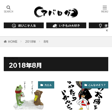
遊びこそ人生
いきもの大好き
使っ
HOME
2018年
8月
MONTH
2018年8月
カエル
こんなのどう？