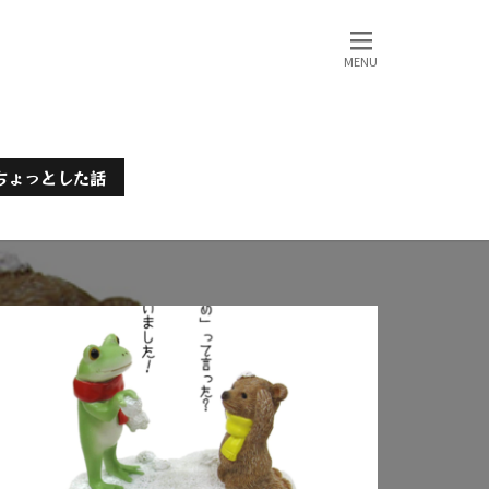
ちょっとした話
哲学的な「正解」の無い話
パソコンあれこれ
カラダについて
こんなのどう？
ブログあれこれ
仕事について
人間について
ある日のこと