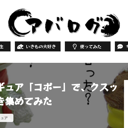
生
いきもの大好き
使ってみた
リウム（水槽）
パチ・スロ
フィギュア
本・映画
昆虫
犬猫
魚
ファッション
電化製品
生活雑貨
サービス
食料品
アプリ
その他
車
ギュア「コポー」で、クスッ
を集めてみた
ギュア