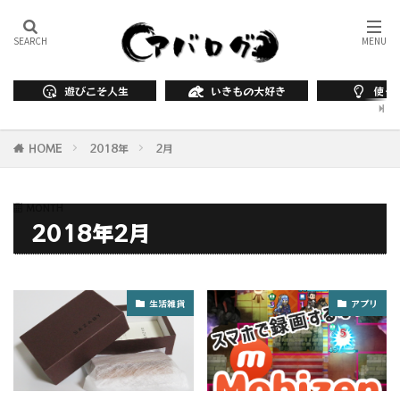
遊びこそ人生
いきもの大好き
使っ
HOME
2018年
2月
MONTH
2018年2月
生活雑貨
アプリ